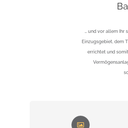
Ba
… und vor allem Ihr 
Einzugsgebiet, dem Ti
errichtet und som
Vermögensanlage
sc
Die Lage ist die Basis. Daher suchen wir
die Grundstücke sehr sorgfältig aus. Wir