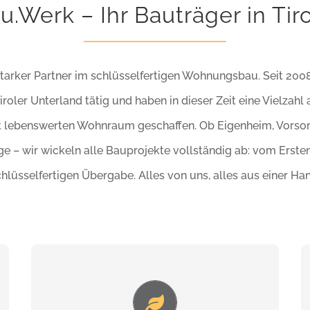
u.Werk – Ihr Bauträger in Tiro
starker Partner im schlüsselfertigen Wohnungsbau. Seit 200
roler Unterland tätig und haben in dieser Zeit eine Vielzahl 
it lebenswerten Wohnraum geschaffen. Ob Eigenheim, Vorso
 – wir wickeln alle Bauprojekte vollständig ab: vom Erstent
hlüsselfertigen Übergabe. Alles von uns, alles aus einer Ha
Wir bauen massiv, wertbeständig, solide
und modern und achten auf die Kosten.