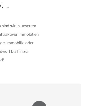
l …
8 sind wir in unserem
attraktiver Immobilien
rge-Immobilie oder
wurf bis hin zur
nd!
Wir planen für die Zukunft und bieten gut
durchdachte Grundrisse mit hellen,