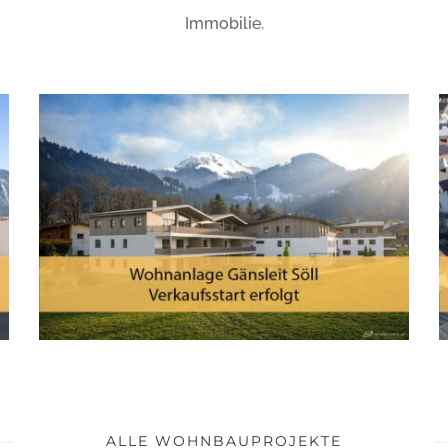
Immobilie.
Immobilien Söll – Eigentumswohnungen Gänsleit
ALLE WOHNBAUPROJEKTE