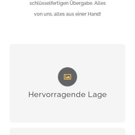
schlüsselfertigen Übergabe. Alles
von uns, alles aus einer Hand!
Die Lage ist die Basis. Daher suchen wir die
Grundstücke sehr sorgfältig aus. Wir
möchten, dass Sie sich Ihrer Immobilie wohl
fühlen.
Hervorragende Lage
KONTAKT