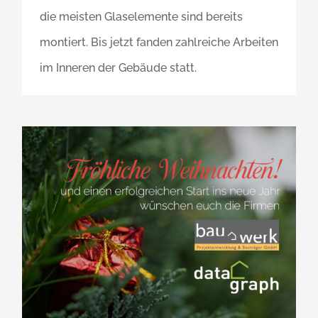
die meisten Glaselemente sind bereits
montiert. Bis jetzt fanden zahlreiche Arbeiten
im Inneren der Gebäude statt.
Schöne Weihnachten und ein erfolgreiches neues Jahr!